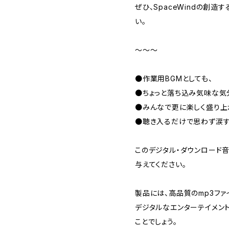
ぜひ、SpaceWindの創造
い。
～～～
●作業用BGMとしても、
●ちょっと落ち込み気味な気
●みんなで更に楽しく盛り上
●聴き入るだけで思わず涙す
このデジタル・ダウンロード
与えてください。
製品には、高品質のmp3ファ
デジタルなエンターテイメン
ことでしょう。