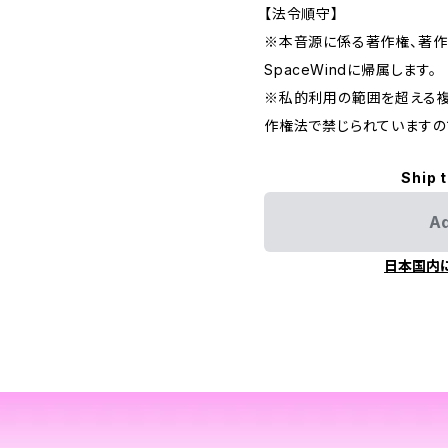
【法令順守】
※本音源に係る著作権、著
SpaceWindに帰属します。
※私的利用の範囲を超える複
作権法で禁じられていますの
Ship 
Ad
日本国内