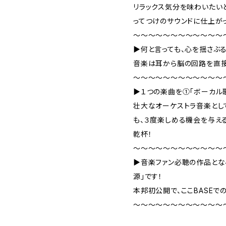
リラックス気分を味わいたい
ってつけのサウンドに仕上がっ
～～～～～～～～～～～～
▶何と言っても、心を揺さぶ
音楽は耳から脳の回路を直
～～～～～～～～～～～～
▶１つの楽曲を①「ボーカル
壮大なオーケストラ音楽とし
も、３度楽しめる機会を与えるチ
乾杯！
～～～～～～～～～～～～
▶音楽ファン必聴の作品となる
源」です！
本邦初公開で、ここBASEで
～～～～～～～～～～～～