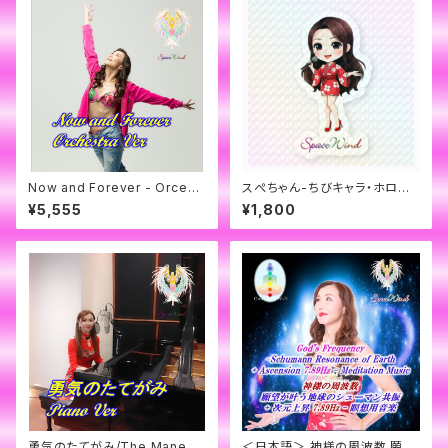
Now and Forever - Orcehs
スぺちゃん-ちびキャラ・ホロ加
tra/オーケストラ Version - by
工ステッカー
¥5,555
¥1,800
SpaceWind
勇気のたてがみ/The Mane of
＜日本語＞ 神様の周波数 願望