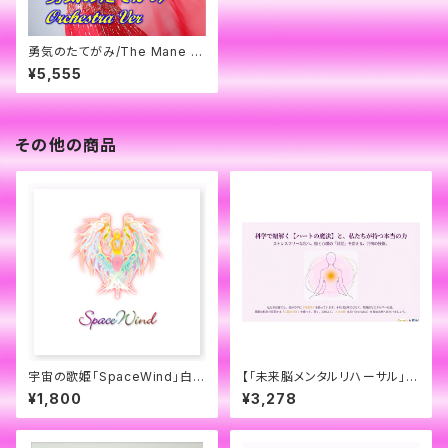
勇気のたてがみ/The Mane of
Courage - Orchestra/オーケ
¥5,555
ストラ Version - by SpaceW
ind
その他の商品
宇宙の歌姫「SpaceWind」白虹
【「未来脳メンタルリハーサル」オ
ロゴ・ステッカー
ンラインZoom個別セッション
¥1,800
¥3,278
（60分）】※無形商品・Zoom開
催