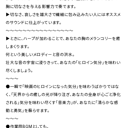
胸に切なさを与える影響力で奏でます。
▶切なさ、哀しさを雄大さで繊細に包み込みたい人にはオススメ
のサウンドに仕上がっています。
～～～～～～～～～～～～～～～～
▶ときに、ハープが加わることで、あなたの胸のメランコリーを癒
しまくります。
何という美しいメロディーと音の洪水。
壮大な音の宇宙に浸りきって、あなたの「ヒロイン気分」を味わい
尽くしましょう。
～～～
●一瞬で「映画のヒロインになった気分」を味わうばかりではな
く、「天界からの癒しの光が降り注ぎ、あなたの全身が心ごと浄化
される」気分を味わい尽くす「音楽力」が、あなたに「清らかな感
動と勇気」を蘇らせます。
～～～
●作業用BGMとしても、