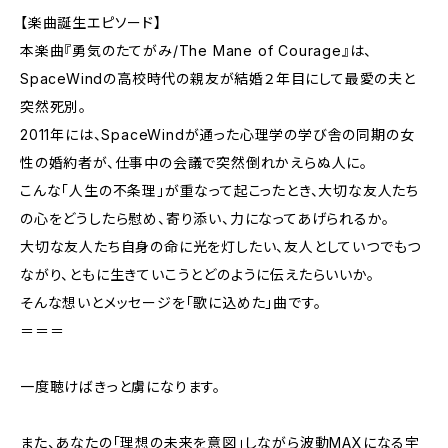
【楽曲誕生エピソード】
本楽曲『勇気のたてがみ/The Mane of Courage』は、
SpaceWindの高校時代の親友が結婚２年目にして最愛の夫と
突然死別。
2011年には、SpaceWindが通った心理学の学び舎の同期の女
性の婚約者が、仕事中の会議で突然倒れかえらぬ人に。
こんな「人生の不条理」が重なって起こったとき、大切な友人たち
の心をどうしたら慰め、寄り添い、力になってあげられるか。
大切な友人たち自身の命に光を灯したい、友人としていつでもつ
ながり、ともに生きていこうとどのように伝えたらいいか。
そんな想いとメッセージを「歌に込めた」曲です。
＝＝＝
一度聴けばきっと虜になります。
また、あなたの「理想の未来を意図」しながら波動MAXになる宇