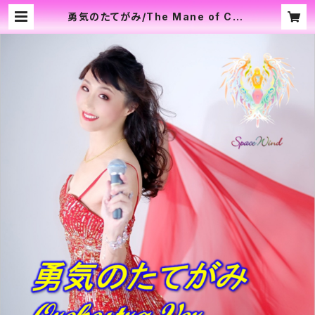
勇気のたてがみ/The Mane of Cou
rage - Orchestra/オーケストラ V
ersion - by SpaceWind | Spac
eWind / Cosmic Will. All Right
s Reserved.