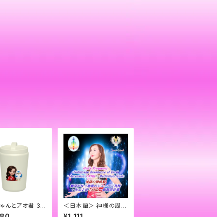
ゃんとアオ君 36
＜日本語＞ 神様の周波
 サーモタンブラー/
数 願望が叶う地球のシ
980
¥1,111