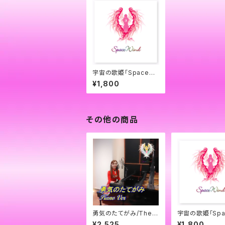
宇宙の歌姫「SpaceWi
nd」ピンクロゴ・ステッ
¥1,800
カー
その他の商品
勇気のたてがみ/The
宇宙の歌姫「Spa
Mane of Courage -
nd」ピンクロゴ・
¥2,525
¥1,800