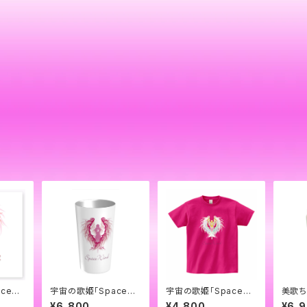
ceWi
宇宙の歌姫「SpaceWi
宇宙の歌姫「SpaceWi
美歌ち
ステッ
nd」ステンレス・サーモ
nd」の白ロゴTシャツー
0ml
¥6,800
¥4,800
¥6,